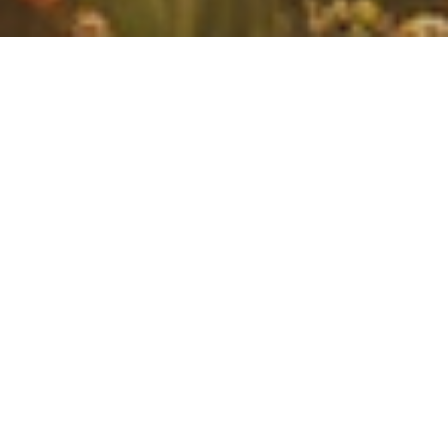
Skorzystaj
z wyszukiwarki i znajdź
program odpowiedni
dla siebie
Więcej