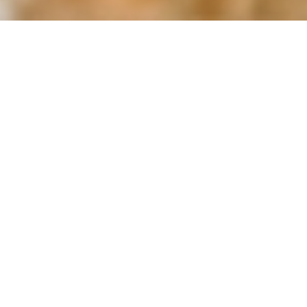
REGULAMIN PROGRAMU
ZAREJESTRUJ SIĘ / ZALOGUJ SIĘ NA
KONTO
Program Mali Wielcy Odkrywcy powstał
z myślą o promowaniu edukacji poprzez
zachęcanie dzieci do samodzielnego
przeprowadzania doświadczeń i
odkrywania świata. Jego celem jest
rozbudzenie ciekawości,
zainteresowanie nauką oraz pokazanie,